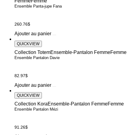
Femme
Femme
Ensemble Panta-jupe Fana
260.76
$
Ajouter au panier
QUICKVIEW
Collection Totem
Ensemble-Pantalon Femme
Femme
Ensemble Pantalon Davie
82.97
$
Ce
Ajouter au panier
produit
a
QUICKVIEW
plusieurs
Collection Kora
Ensemble-Pantalon Femme
Femme
variations.
Ensemble Pantalon Mézi
Les
options
peuvent
91.26
$
être
choisies