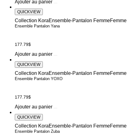
Ce
Ajouter au panier
sur
produit
la
a
QUICKVIEW
page
plusieurs
du
Collection Kora
Ensemble-Pantalon Femme
Femme
variations.
produit
Ensemble Pantalon Yana
Les
options
peuvent
177.79
$
être
choisies
Ce
Ajouter au panier
sur
produit
la
a
QUICKVIEW
page
plusieurs
du
Collection Kora
Ensemble-Pantalon Femme
Femme
variations.
produit
Ensemble Pantalon YOXO
Les
options
peuvent
177.79
$
être
choisies
Ce
Ajouter au panier
sur
produit
la
a
QUICKVIEW
page
plusieurs
du
Collection Kora
Ensemble-Pantalon Femme
Femme
variations.
produit
Ensemble Pantalon Zuba
Les