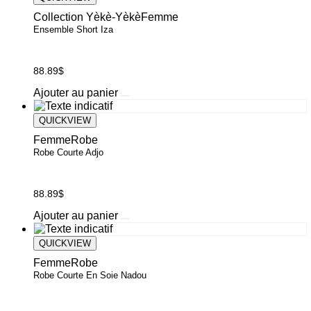
page
du
Collection Yèkè-Yèkè
Femme
produit
Ensemble Short Iza
88.89
$
Ajouter au panier
QUICKVIEW
Femme
Robe
Robe Courte Adjo
88.89
$
Ce
Ajouter au panier
produit
a
QUICKVIEW
plusieurs
Femme
Robe
variations.
Robe Courte En Soie Nadou
Les
options
peuvent