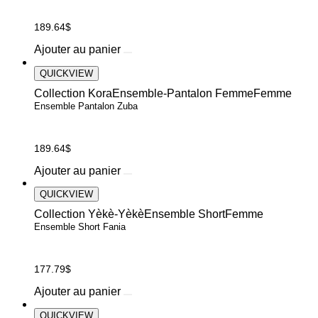
options
peuvent
189.64
$
être
choisies
Ce
Ajouter au panier
sur
produit
la
a
QUICKVIEW
page
plusieurs
du
Collection Kora
Ensemble-Pantalon Femme
Femme
variations.
produit
Ensemble Pantalon Zuba
Les
options
peuvent
189.64
$
être
choisies
Ce
Ajouter au panier
sur
produit
la
a
QUICKVIEW
page
plusieurs
du
Collection Yèkè-Yèkè
Ensemble Short
Femme
variations.
produit
Ensemble Short Fania
Les
options
peuvent
177.79
$
être
choisies
Ajouter au panier
sur
la
QUICKVIEW