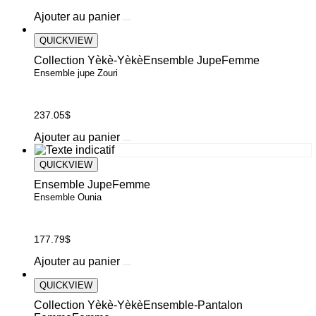
choisies
Ce
Ajouter au panier
sur
produit
la
a
QUICKVIEW
page
plusieurs
du
Collection Yèkè-Yèkè
Ensemble Jupe
Femme
variations.
produit
Ensemble jupe Zouri
Les
options
peuvent
237.05
$
être
choisies
Ajouter au panier
sur
la
QUICKVIEW
page
du
Ensemble Jupe
Femme
produit
Ensemble Ounia
177.79
$
Ajouter au panier
QUICKVIEW
Collection Yèkè-Yèkè
Ensemble-Pantalon