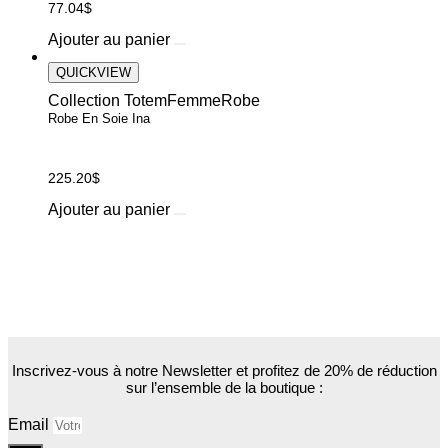
être
77.04
$
choisies
Ce
Ajouter au panier
sur
produit
la
a
QUICKVIEW
page
plusieurs
du
Collection Totem
Femme
Robe
variations.
produit
Robe En Soie Ina
Les
options
peuvent
225.20
$
être
choisies
Ce
Ajouter au panier
sur
produit
la
a
page
plusieurs
du
variations.
produit
Les
options
peuvent
être
choisies
Inscrivez-vous à notre Newsletter et profitez de 20% de réduction
sur l’ensemble de la boutique :
sur
la
page
Email
du