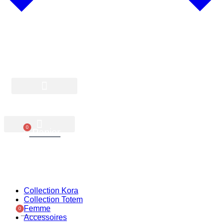
À PROPOS
0
Panier
Collection Kora
Collection Totem
Femme
0
Panier
Accessoires