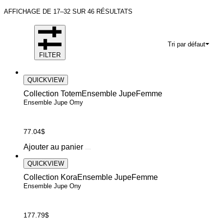
AFFICHAGE DE 17–32 SUR 46 RÉSULTATS
Tri par défaut
FILTER
QUICKVIEW
Collection Totem
Ensemble Jupe
Femme
Ensemble Jupe Omy
77.04
$
Ce
Ajouter au panier
produit
a
QUICKVIEW
plusieurs
Collection Kora
Ensemble Jupe
Femme
variations.
Ensemble Jupe Ony
Les
options
peuvent
177.79
$
être