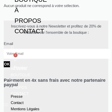
Aucun produit ne correspond à votre sélection.
À
PROPOS
Inscrivez-vous à notre Newsletter et profitez de 20% de
CONTACT
réduction sur l’ensemble de la boutique :
Email
0
OK
Panier
ACCUEIL
BOUTIQUE
Paiement en 4x sans frais avec notre partenaire
À
paypal
PROPOS
CONTACT
Presse
Contact
Mentions Légales