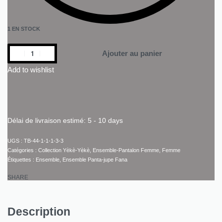
1 EN STOCK
Ajouter au panier
Add to wishlist
Délai de livraison estimé:
5 - 10 days
TB-44-1-1-1-3-3
Catégories :
Collection Yèkè-Yèkè
,
Ensemble-Pantalon Femme
,
Femme
Étiquettes :
Ensemble
,
Ensemble Panta-jupe Fana
SHARE
Description