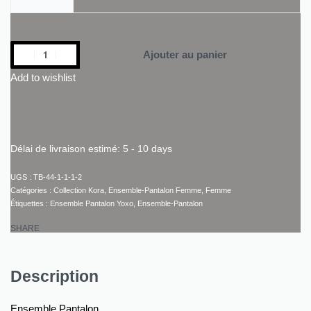
Ajouter au panier
Add to wishlist
Délai de livraison estimé:
5 - 10 days
TB-44-1-1-1-2
Catégories :
Collection Kora
,
Ensemble-Pantalon Femme
,
Femme
Étiquettes :
Ensemble Pantalon Yoxo
,
Ensemble-Pantalon
SHARE
Description
Ensemble Pantalon