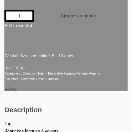
Ajouter au panier
Add to wishlist
Délai de livraison estimé:
5 - 10 days
TB-20-1
Catégories :
Collection Totem
,
Ensemble-Pantalon Femme
,
Femme
Étiquettes :
Ensemble Davie
,
Pantalon
SHARE
Description
Top :
-Manches longues à volants