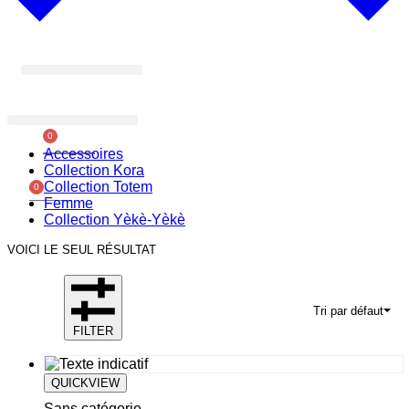
À PROPOS
0
Panier
Accessoires
Collection Kora
Collection Totem
0
Panier
Femme
Collection Yèkè-Yèkè
VOICI LE SEUL RÉSULTAT
Tri par défaut
FILTER
QUICKVIEW
Sans catégorie