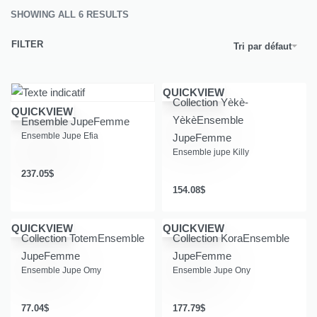
SHOWING ALL 6 RESULTS
FILTER
Tri par défaut
QUICKVIEW
Collection Yèkè-
QUICKVIEW
Yèkè
Ensemble
Ensemble Jupe
Femme
Ensemble Jupe Efia
Jupe
Femme
Ensemble jupe Killy
237.05
$
154.08
$
QUICKVIEW
QUICKVIEW
Collection Totem
Ensemble
Collection Kora
Ensemble
Jupe
Femme
Jupe
Femme
Ensemble Jupe Omy
Ensemble Jupe Ony
77.04
$
177.79
$