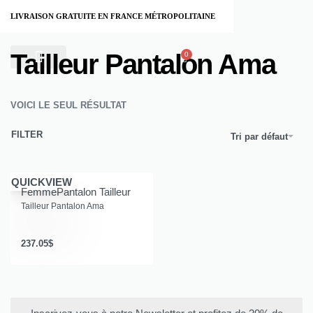
LIVRAISON GRATUITE EN FRANCE MÉTROPOLITAINE
Home
›
Produits identifiés “Tailleur Pantalon Ama”
Tailleur Pantalon Ama
0
À PROPOS
VOICI LE SEUL RÉSULTAT
FILTER
Tri par défaut
QUICKVIEW
Femme
Pantalon Tailleur
Tailleur Pantalon Ama
237.05
$