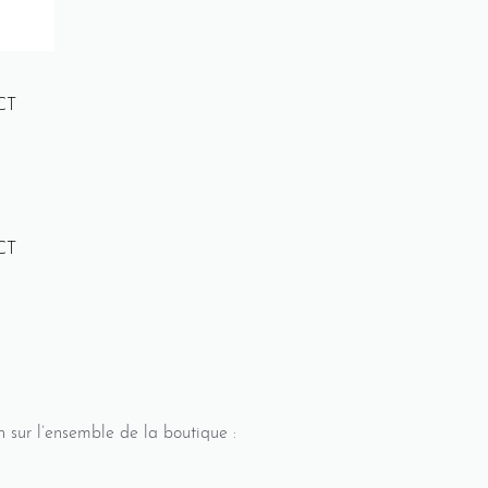
èkè-Yèkè
CT
n Totem
Femme
Pantalon
Collection Kora
Femme
Pan
CT
illeur pantalon
Tailleur
Tailleur pantalon
 pantalon en soie deux tons vous…
Cet tailleur pantalon en soie Vous 
élégante…
Pantalon Croisé Dely
Tailleur Pantalon Zélia
88.89
$
n sur l’ensemble de la boutique :