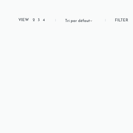
VIEW
2
3
4
FILTER
Tri par défaut
talon
rendra