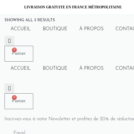
Skip
Accessoires
Collection Kora
Collection Totem
Femme
Collection Y
LIVRAISON GRATUITE EN FRANCE MÉTROPOLITAINE
to
content
SHOWING ALL 3 RESULTS
ACCUEIL
BOUTIQUE
À PROPOS
CONTA
0
Panier
Femme
Pantalon Tailleur
Collectio
ACCUEIL
BOUTIQUE
À PROPOS
CONTA
Ce tailleur-pantalon en crêpe de soie vous
Tailleur
Ta
rendra…
Cet tailleur
Tailleur Pantalon Ama
Tailleur 
237.05
$
0
248.90
$
Panier
Inscrivez-vous à notre Newsletter et profitez de 20% de réductio
Email