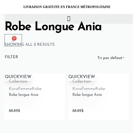
LIVRAISON GRATUITE EN FRANCE MÉTROPOLITAINE
Home
›
Produits identifiés “Robe Longue Ania”
Robe Longue Ania
0
SHOWING ALL 2 RESULTS
FILTER
Tri par défaut
QUICKVIEW
QUICKVIEW
Collection
Collection
Kora
Femme
Robe
Kora
Femme
Robe
Robe longue Ania
Robe longue Ania
88.89
$
88.89
$