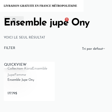
LIVRAISON GRATUITE EN FRANCE MÉTROPOLITAINE
Home
›
Produits identifiés “Ensemble jupe Ony”
Ensemble jupe Ony
0
À PROPOS
VOICI LE SEUL RÉSULTAT
FILTER
Tri par défaut
QUICKVIEW
Collection Kora
Ensemble
Jupe
Femme
Ensemble Jupe Ony
177.79
$