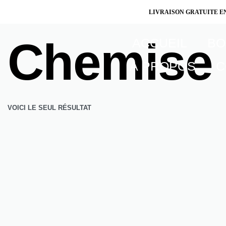
LIVRAISON GRATUITE E
Home
›
Produits identifiés “Chemise”
Chemise
ACCUEIL
BO
À PROPOS
C
VOICI LE SEUL RÉSULTAT
Chemise manches
longues
Collection Yèkè-
Yèkè
Femme
Confectionnée en coton 100%, la chemise