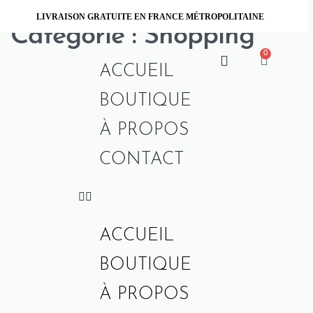
LIVRAISON GRATUITE EN FRANCE MÉTROPOLITAINE
Catégorie :
Shopping
0
ACCUEIL
BOUTIQUE
À PROPOS
SHOPPING
CONTACT
Friday Finest The Best of T
ACCUEIL
BY
ANNICK ATTAKUY
OCTOBRE 20, 2016
5
BOUTIQUE
À PROPOS