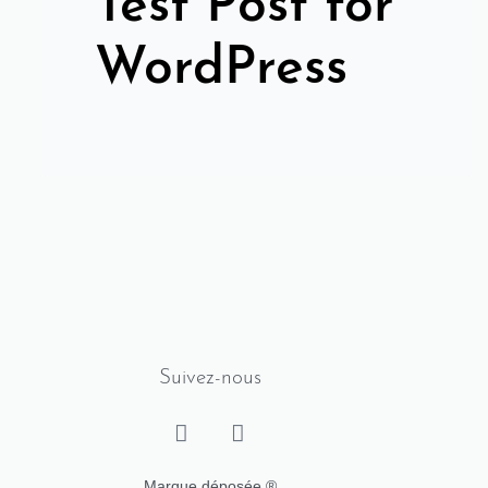
Test Post for
WordPress
Suivez-nous
Marque déposée ®