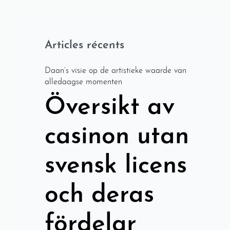
Articles récents
Daan’s visie op de artistieke waarde van
alledaagse momenten
Översikt av
casinon utan
svensk licens
och deras
fördelar