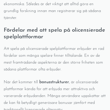
ekonomiska. Således är det viktigt att alltid göra en
grundlig forskning innan man registrerar sig på sådana
tjänster.
Fördelar med att spela på olicensierade
spelplattformar
Att spela på olicensierade spelplattformar erbjuder en rad
fördelar som många spelare finner tilltalande. En av de
mest framträdande aspekterna är den större friheten som
sådana plattformar ofta erbjuder.
När det kommer till
bonusstrukturer
, är olicensierade
plattformar kända för att erbjuda mer attraktiva och
varierande erbjudanden. Många användare uppskattar att
de kan få betydligt generösare bonusar jämfört med
traditionellt licensierade alternativ.