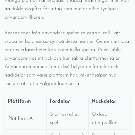
Många plattformar erbjuder snabba insättningar men kan
ha dolda avgifter för uttag som inte är alltid tydliga i
användarvillkoren.
Recensioner från användare spelar en central roll i att
skapa en balanserad syn på dessa tjänster. Genom att läsa
andras erfarenheter kan potentiella spelare få en inblick i
användarernas intryck och hur säkra plattformarna är.
Användaromdömen kan också belysa de fördelar och
nackdelar som varje plattform har, vilket hjälper nya
spelare att fatta välgrundade beslut.
Plattform
Fördelar
Nackdelar
Stort urval av
Oklara
Plattform A
spel
uttagsvillkor