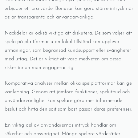
erbjuder ett bra värde. Bonusar kan göra större intryck när
de är transparenta och användarvänliga.
Nackdelar är också viktiga att diskutera. De som väljer att
spela på plattformar utan lokal tillstånd kan uppleva
utmaningar, som begränsad kundsupport eller svårigheter
med uttag. Det är viktigt att vara medveten om dessa
risker innan man engagerar sig.
Komparativa analyser mellan olika spelplattformar kan ge
vägledning. Genom att jämföra funktioner, spelutbud och
användarvänlighet kan spelare göra mer informerade
beslut och hitta den sajt som bäst passar deras preferenser.
En viktig del av användarernas intryck handlar om
säkerhet och ansvarighet. Många spelare värdesätter