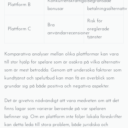
Konkurrenskraftiga
Begränsade
Plattform B
bonusar
betalningsalternativ
Risk för
Bra
Plattform C
oreglerade
användarrecensioner
tjänster
Komparativa analyser mellan olika plattformar kan vara
till stor hjälp för spelare som är osäkra på vilka alternativ
som är mest betrodda. Genom att undersöka faktorer som
kundtjänst och spelutbud kan man få en överblick som
grundar sig på både positiva och negativa aspekter.
Det är givetvis nödvändigt att vara medveten om att det
finns lagar som varierar beroende på var spelaren
befinner sig. Om en plattform inte följer lokala föreskrifter
kan detta leda till stora problem, både juridiska och