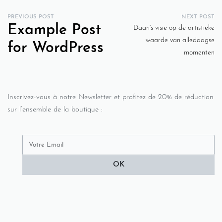
PREVIOUS POST
NEXT POST
Example Post
Daan’s visie op de artistieke
waarde van alledaagse
for WordPress
momenten
Inscrivez-vous à notre Newsletter et profitez de 20% de réduction
sur l’ensemble de la boutique :
OK