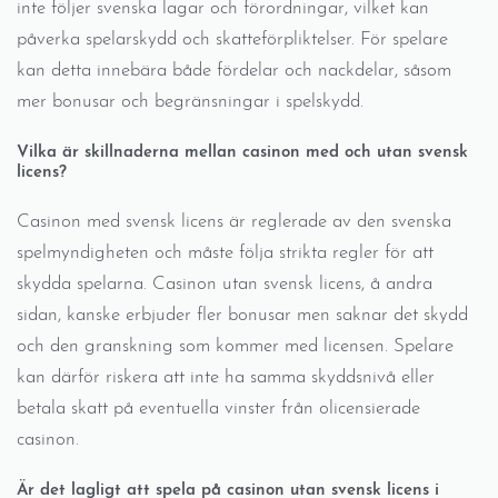
inte följer svenska lagar och förordningar, vilket kan
påverka spelarskydd och skatteförpliktelser. För spelare
kan detta innebära både fördelar och nackdelar, såsom
mer bonusar och begränsningar i spelskydd.
Vilka är skillnaderna mellan casinon med och utan svensk
licens?
Casinon med svensk licens är reglerade av den svenska
spelmyndigheten och måste följa strikta regler för att
skydda spelarna. Casinon utan svensk licens, å andra
sidan, kanske erbjuder fler bonusar men saknar det skydd
och den granskning som kommer med licensen. Spelare
kan därför riskera att inte ha samma skyddsnivå eller
betala skatt på eventuella vinster från olicensierade
casinon.
Är det lagligt att spela på casinon utan svensk licens i