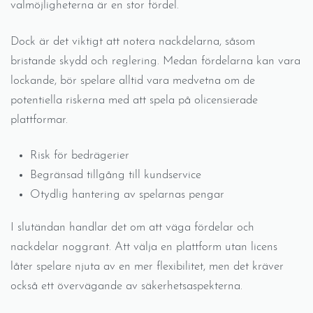
valmöjligheterna är en stor fördel.
Dock är det viktigt att notera nackdelarna, såsom
bristande skydd och reglering. Medan fördelarna kan vara
lockande, bör spelare alltid vara medvetna om de
potentiella riskerna med att spela på olicensierade
plattformar.
Risk för bedrägerier
Begränsad tillgång till kundservice
Otydlig hantering av spelarnas pengar
I slutändan handlar det om att väga fördelar och
nackdelar noggrant. Att välja en plattform utan licens
låter spelare njuta av en mer flexibilitet, men det kräver
också ett övervägande av säkerhetsaspekterna.