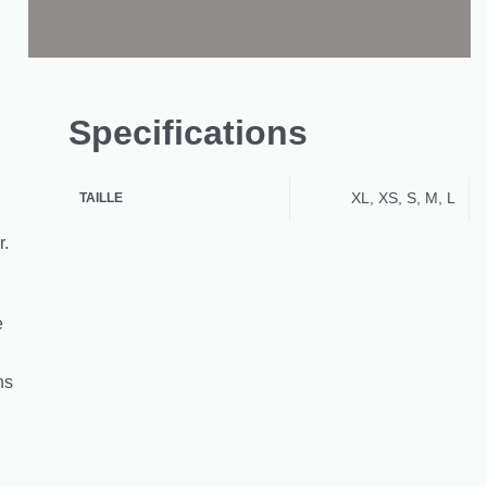
Specifications
XL, XS, S, M, L
TAILLE
r.
e
ns