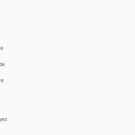
le
 de
nt
oyez