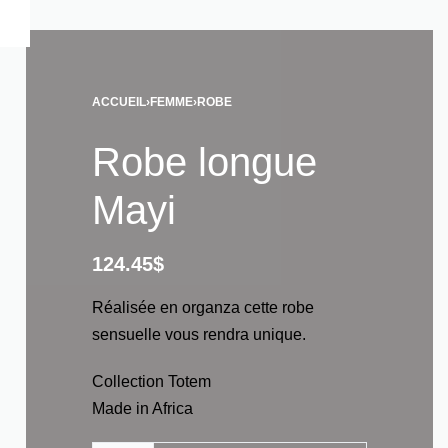
ACCUEIL
›
FEMME
›
ROBE
Robe longue
Mayi
124.45
$
Réalisée en organza cette robe
sensuelle vous rendra unique.
Collection Totem
Made in Africa