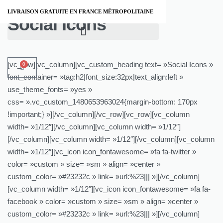
LIVRAISON GRATUITE EN FRANCE MÉTROPOLITAINE
Social Icons
[vc_row][vc_column][vc_custom_heading text= »Social Icons »
0
font_container= »tag:h2|font_size:32px|text_align:left »
use_theme_fonts= »yes »
css= ».vc_custom_1480653963024{margin-bottom: 170px
!important;} »][/vc_column][/vc_row][vc_row][vc_column
width= »1/12″][/vc_column][vc_column width= »1/12″]
[/vc_column][vc_column width= »1/12″][/vc_column][vc_column
width= »1/12″][vc_icon icon_fontawesome= »fa fa-twitter »
color= »custom » size= »sm » align= »center »
custom_color= »#23232c » link= »url:%23||| »][/vc_column]
[vc_column width= »1/12″][vc_icon icon_fontawesome= »fa fa-
facebook » color= »custom » size= »sm » align= »center »
custom_color= »#23232c » link= »url:%23||| »][/vc_column]