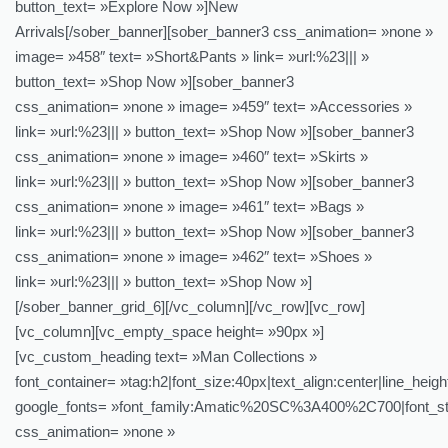
button_text= »Explore Now »]New
Arrivals[/sober_banner][sober_banner3 css_animation= »none »
image= »458″ text= »Short&Pants » link= »url:%23||| »
button_text= »Shop Now »][sober_banner3
css_animation= »none » image= »459″ text= »Accessories »
link= »url:%23||| » button_text= »Shop Now »][sober_banner3
css_animation= »none » image= »460″ text= »Skirts »
link= »url:%23||| » button_text= »Shop Now »][sober_banner3
css_animation= »none » image= »461″ text= »Bags »
link= »url:%23||| » button_text= »Shop Now »][sober_banner3
css_animation= »none » image= »462″ text= »Shoes »
link= »url:%23||| » button_text= »Shop Now »]
[/sober_banner_grid_6][/vc_column][/vc_row][vc_row]
[vc_column][vc_empty_space height= »90px »]
[vc_custom_heading text= »Man Collections »
font_container= »tag:h2|font_size:40px|text_align:center|line_heigh
google_fonts= »font_family:Amatic%20SC%3A400%2C700|font_s
css_animation= »none »