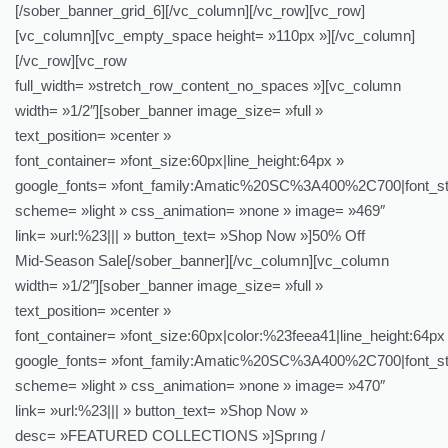
[/sober_banner_grid_6][/vc_column][/vc_row][vc_row]
[vc_column][vc_empty_space height= »110px »][/vc_column]
[/vc_row][vc_row
full_width= »stretch_row_content_no_spaces »][vc_column
width= »1/2″][sober_banner image_size= »full »
text_position= »center »
font_container= »font_size:60px|line_height:64px »
google_fonts= »font_family:Amatic%20SC%3A400%2C700|font_s
scheme= »light » css_animation= »none » image= »469″
link= »url:%23||| » button_text= »Shop Now »]50% Off
Mid-Season Sale[/sober_banner][/vc_column][vc_column
width= »1/2″][sober_banner image_size= »full »
text_position= »center »
font_container= »font_size:60px|color:%23feea41|line_height:64px
google_fonts= »font_family:Amatic%20SC%3A400%2C700|font_s
scheme= »light » css_animation= »none » image= »470″
link= »url:%23||| » button_text= »Shop Now »
desc= »FEATURED COLLECTIONS »]Sprıng /