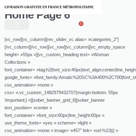
LIVRAISON GRATUITE EN FRANCE MÉTROPOLITAINE
Home Page 6
0
À PROPOS
[vc_row][vc_column][rev_slider_vc alias= »categories_2″]
[/vc_column][/vc_row][vc_row][vc_column][vc_empty_space
height= »55px »][vc_custom_heading text= »Woman
Collections »
font_container= »tag:h2|font_size:40px|text_align:center|line_heigh
google_fonts= »font_family:Amatic%20SC%3A400%2C700|font_s
css_animation= »none »
css= ».vc_custom_1482979432707{margin-bottom: 55px
!important;} »][sober_banner_grid_6][sober_banner
text_position= »center »
font_container= »font_size:60px|line_height:60px »
use_theme_fonts= »yes » scheme= »light »
css_animation= »none » image= »457″ link= »url:%23||| »