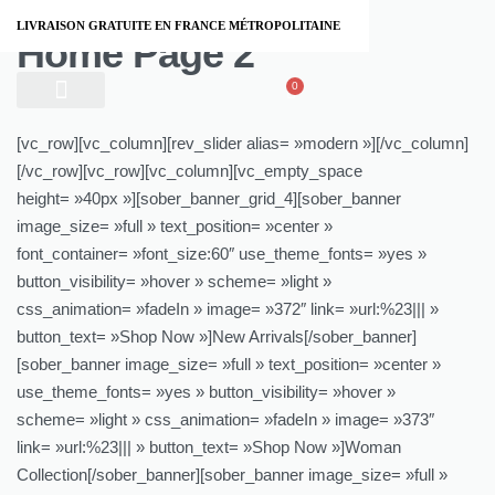
LIVRAISON GRATUITE EN FRANCE MÉTROPOLITAINE
Home Page 2
0
À PROPOS
[vc_row][vc_column][rev_slider alias= »modern »][/vc_column]
[/vc_row][vc_row][vc_column][vc_empty_space
height= »40px »][sober_banner_grid_4][sober_banner
image_size= »full » text_position= »center »
font_container= »font_size:60″ use_theme_fonts= »yes »
button_visibility= »hover » scheme= »light »
css_animation= »fadeIn » image= »372″ link= »url:%23||| »
button_text= »Shop Now »]New Arrivals[/sober_banner]
[sober_banner image_size= »full » text_position= »center »
use_theme_fonts= »yes » button_visibility= »hover »
scheme= »light » css_animation= »fadeIn » image= »373″
link= »url:%23||| » button_text= »Shop Now »]Woman
Collection[/sober_banner][sober_banner image_size= »full »