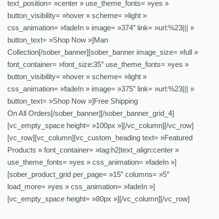
text_position= »center » use_theme_fonts= »yes »
button_visibility= »hover » scheme= »light »
css_animation= »fadeIn » image= »374″ link= »url:%23||| »
button_text= »Shop Now »]Man
Collection[/sober_banner][sober_banner image_size= »full »
font_container= »font_size:35″ use_theme_fonts= »yes »
button_visibility= »hover » scheme= »light »
css_animation= »fadeIn » image= »375″ link= »url:%23||| »
button_text= »Shop Now »]Free Shipping
On All Orders[/sober_banner][/sober_banner_grid_4]
[vc_empty_space height= »100px »][/vc_column][/vc_row]
[vc_row][vc_column][vc_custom_heading text= »Featured
Products » font_container= »tag:h2|text_align:center »
use_theme_fonts= »yes » css_animation= »fadeIn »]
[sober_product_grid per_page= »15″ columns= »5″
load_more= »yes » css_animation= »fadeIn »]
[vc_empty_space height= »80px »][/vc_column][/vc_row]