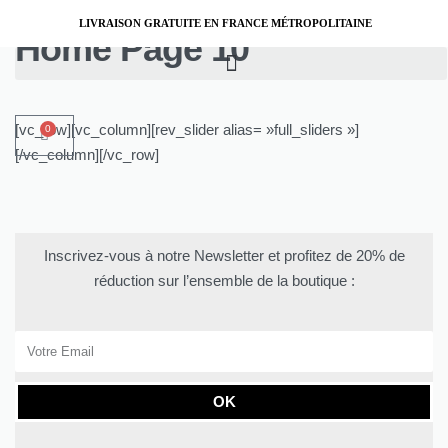
LIVRAISON GRATUITE EN FRANCE MÉTROPOLITAINE
Home Page 10
[vc_row][vc_column][rev_slider alias= »full_sliders »]
0
[/vc_column][/vc_row]
Inscrivez-vous à notre Newsletter et profitez de 20% de
réduction sur l’ensemble de la boutique :
OK