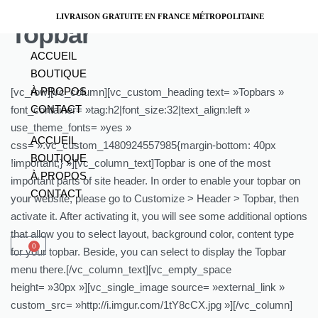
LIVRAISON GRATUITE EN FRANCE MÉTROPOLITAINE
Topbar
ACCUEIL
BOUTIQUE
À PROPOS
[vc_row][vc_column][vc_custom_heading text= »Topbars »
CONTACT
font_container= »tag:h2|font_size:32|text_align:left »
use_theme_fonts= »yes »
ACCUEIL
css= ».vc_custom_1480924557985{margin-bottom: 40px
BOUTIQUE
!important;} »][vc_column_text]Topbar is one of the most
À PROPOS
important parts of site header. In order to enable your topbar on
CONTACT
your website, please go to Customize > Header > Topbar, then
activate it. After activating it, you will see some additional options
that allow you to select layout, background color, content type
0
for your topbar. Beside, you can select to display the Topbar
menu there.[/vc_column_text][vc_empty_space
height= »30px »][vc_single_image source= »external_link »
custom_src= »http://i.imgur.com/1tY8cCX.jpg »][/vc_column]