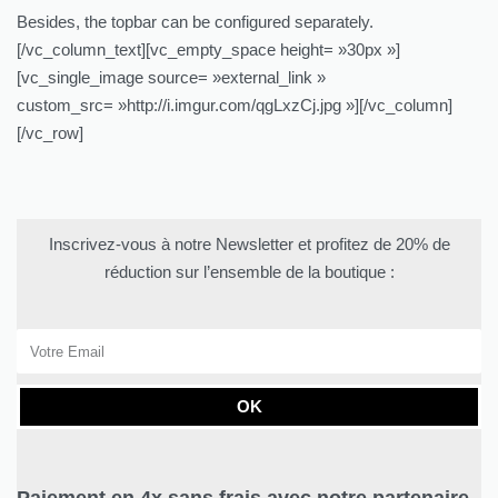
Besides, the topbar can be configured separately.
[/vc_column_text][vc_empty_space height= »30px »]
[vc_single_image source= »external_link »
custom_src= »http://i.imgur.com/qgLxzCj.jpg »][/vc_column]
[/vc_row]
Inscrivez-vous à notre Newsletter et profitez de 20% de
réduction sur l’ensemble de la boutique :
OK