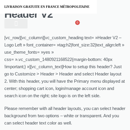
LIVRAISON GRATUITE EN FRANCE MÉTROPOLITAINE
Header V2
0
À PROPOS
[vc_row][vc_column][vc_custom_heading text= »Header V2 –
Logo Left » font_container= »tag:h2|font_size:32|text_align:left »
use_theme_fonts= »yes »
css= ».vc_custom_1480921168522{margin-bottom: 40px
!important;} »][vc_column_text]How to setup this header? Just
go to Customize > Header > Header and select Header layout
2. With this header, you will have the Primary menu displayed at
center; shopping cart icon, login/manage account icon and
search icon on the right; site logo is on the left side.
Please remember with all header layouts, you can select header
background from two options – white or transparent. And you
can select header text color as well.