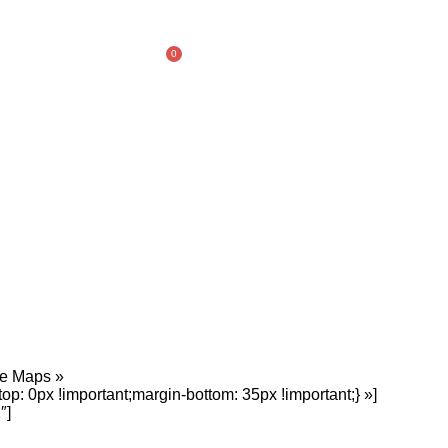
0
le Maps »
: 0px !important;margin-bottom: 35px !important;} »]
″]