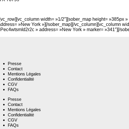
vc_row][vc_column width= »1/2″][sober_map height= »385px » 
ress= »New York »][/sober_map][/vc_column][vc_column widt
Pec4wtsmId2r2c » address= »New York » marker= »341″][/sobe
Presse
Contact
Mentions Légales
Confidentialité
CGV
FAQs
Presse
Contact
Mentions Légales
Confidentialité
CGV
FAQs