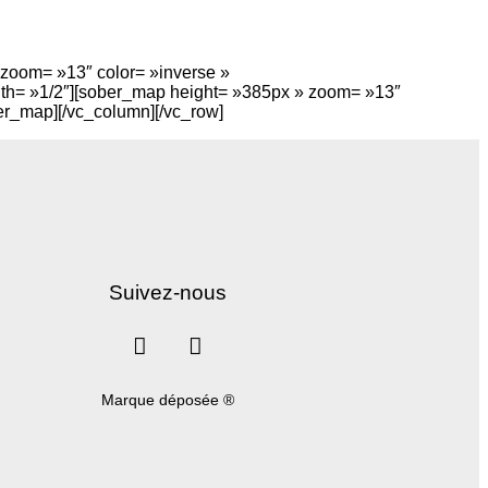
zoom= »13″ color= »inverse »
h= »1/2″][sober_map height= »385px » zoom= »13″
r_map][/vc_column][/vc_row]
Suivez-nous
Marque déposée ®