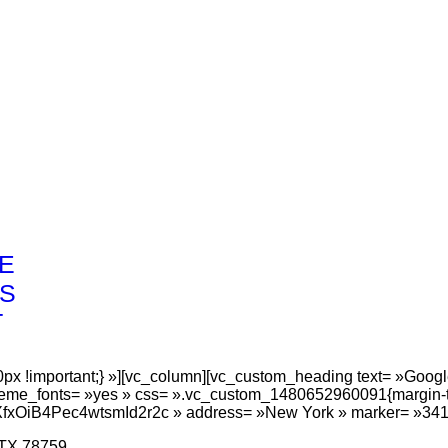
E
S
T
E
S
T
x !important;} »][vc_column][vc_custom_heading text= »Goog
_theme_fonts= »yes » css= ».vc_custom_1480652960091{margin-top
fxOiB4Pec4wtsmId2r2c » address= »New York » marker= »341
 TX 78759