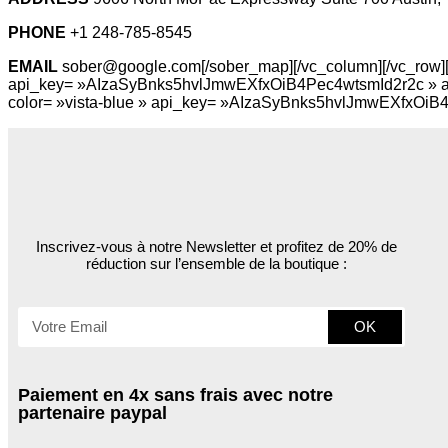
PHONE
+1 248-785-8545
EMAIL
sober@google.com[/sober_map][/vc_column][/vc_row][
api_key= »AIzaSyBnks5hvlJmwEXfxOiB4Pec4wtsmId2r2c » add
color= »vista-blue » api_key= »AIzaSyBnks5hvlJmwEXfxOiB4
Inscrivez-vous à notre Newsletter et profitez de 20% de
réduction sur l’ensemble de la boutique :
OK
Paiement en 4x sans frais avec notre
partenaire paypal