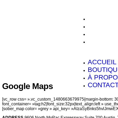
ACCUEIL
BOUTIQU
À PROPO
CONTAC
ACCUEIL
BOUTIQU
À PROPO
CONTAC
Google Maps
[vc_row css= ».vc_custom_1480663679975{margin-bottom: 30p
font_container= »tag:h2|font_size:32px|text_align:left » use
[sober_map color= »grey » api_key= »AIzaSyBnks5hvlJmwEX
ADDRESS
9606 North MoPac Expressway Suite 700 Austin,